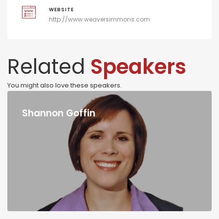
WEBSITE
http://www.weaversimmons.com
Related
Speakers
You might also love these speakers.
Shannon Goffin