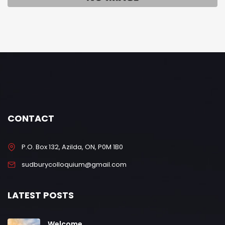
CONTACT
P.O. Box 132, Azilda, ON, P0M 1B0
sudburycolloquium@gmail.com
LATEST POSTS
Welcome