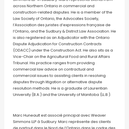
across Northern Ontario in commercial and
construction-related disputes. He is a member of the
Law Society of Ontario, the Advocates Society,
l’Association des juristes d’expressions française de
l’Ontario, and the Sudbury & District Law Association. He
is also registered as an Adjudicator with the Ontario
Dispute Adjudication for Construction Contracts
(ODACC) under the Construction Act. He also sits as a
Vice-Chair on the Agricultural Food and Rural Affairs
Tribunal. His practice ranges from providing
commercial law advice on contractual and
commercial issues to assisting clients in resolving
disputes through litigation or alternative dispute
resolution methods. He is a graduate of Laurentian
University (B.A.) and the University of Manitoba (LL.B.).
Marc Huneault est associé principal avec Weaver
Simmons LLP à Sudbury. Marc représente des clients
de partout dans le Nord de l’Ontario dans le cadre des