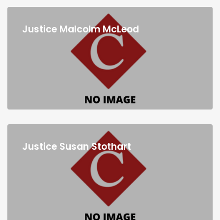
Justice Malcolm McLeod
Justice Susan Stothart